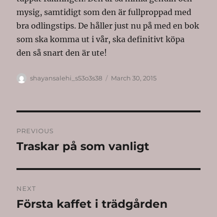
mysig, samtidigt som den är fullproppad med
bra odlingstips. De håller just nu på med en bok
som ska komma ut i vår, ska definitivt köpa
den så snart den är ute!
Author
Posted
shayansalehi_s53o3s38
March 30, 2015
on
Post
PREVIOUS
navigation
Traskar på som vanligt
Previous
post:
NEXT
Första kaffet i trädgården
Next
post: