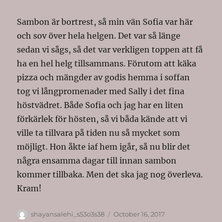
Sambon är bortrest, så min vän Sofia var här
och sov över hela helgen. Det var så länge
sedan vi sågs, så det var verkligen toppen att få
ha en hel helg tillsammans. Förutom att käka
pizza och mängder av godis hemma i soffan
tog vi långpromenader med Sally i det fina
höstvädret. Både Sofia och jag har en liten
förkärlek för hösten, så vi båda kände att vi
ville ta tillvara på tiden nu så mycket som
möjligt. Hon åkte iaf hem igår, så nu blir det
några ensamma dagar till innan sambon
kommer tillbaka. Men det ska jag nog överleva.
Kram!
Author
Posted
shayansalehi_s53o3s38
October 16, 2017