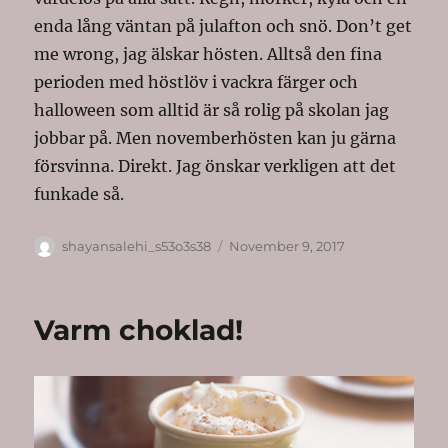
enda lång väntan på julafton och snö. Don’t get
me wrong, jag älskar hösten. Alltså den fina
perioden med höstlöv i vackra färger och
halloween som alltid är så rolig på skolan jag
jobbar på. Men novemberhösten kan ju gärna
försvinna. Direkt. Jag önskar verkligen att det
funkade så.
Author
Posted
shayansalehi_s53o3s38
November 9, 2017
on
Varm choklad!