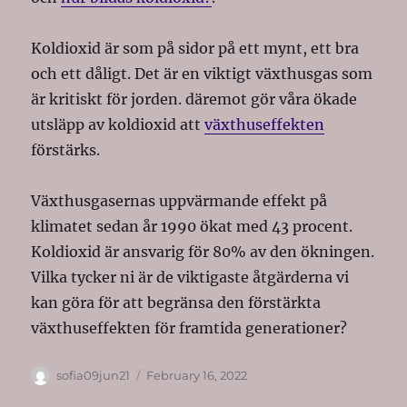
Koldioxid är som på sidor på ett mynt, ett bra
och ett dåligt. Det är en viktigt växthusgas som
är kritiskt för jorden. däremot gör våra ökade
utsläpp av koldioxid att
växthuseffekten
förstärks.
Växthusgasernas uppvärmande effekt på
klimatet sedan år 1990 ökat med 43 procent.
Koldioxid är ansvarig för 80% av den ökningen.
Vilka tycker ni är de viktigaste åtgärderna vi
kan göra för att begränsa den förstärkta
växthuseffekten för framtida generationer?
Author
Posted
sofia09jun21
February 16, 2022
on