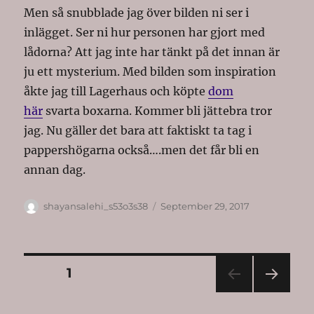
Men så snubblade jag över bilden ni ser i
inlägget. Ser ni hur personen har gjort med
lådorna? Att jag inte har tänkt på det innan är
ju ett mysterium. Med bilden som inspiration
åkte jag till Lagerhaus och köpte
dom
här
svarta boxarna. Kommer bli jättebra tror
jag. Nu gäller det bara att faktiskt ta tag i
pappershögarna också….men det får bli en
annan dag.
Author
Posted
shayansalehi_s53o3s38
September 29, 2017
on
Posts
PAGE
1
NEXT
pagination
PAG