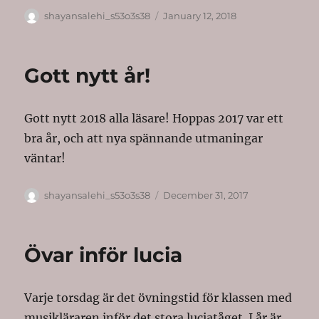
Author
Posted
shayansalehi_s53o3s38
January 12, 2018
on
Gott nytt år!
Gott nytt 2018 alla läsare! Hoppas 2017 var ett
bra år, och att nya spännande utmaningar
väntar!
Author
Posted
shayansalehi_s53o3s38
December 31, 2017
on
Övar inför lucia
Varje torsdag är det övningstid för klassen med
musikläraren inför det stora luciatåget. I år är