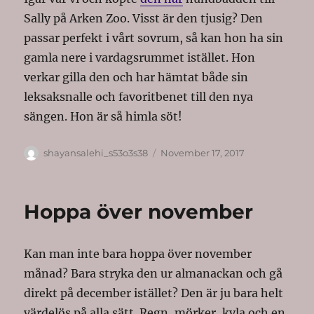
Sally på Arken Zoo. Visst är den tjusig? Den
passar perfekt i vårt sovrum, så kan hon ha sin
gamla nere i vardagsrummet istället. Hon
verkar gilla den och har hämtat både sin
leksaksnalle och favoritbenet till den nya
sängen. Hon är så himla söt!
Author
Posted
shayansalehi_s53o3s38
November 17, 2017
on
Hoppa över november
Kan man inte bara hoppa över november
månad? Bara stryka den ur almanackan och gå
direkt på december istället? Den är ju bara helt
värdelös på alla sätt. Regn, mörker, kyla och en