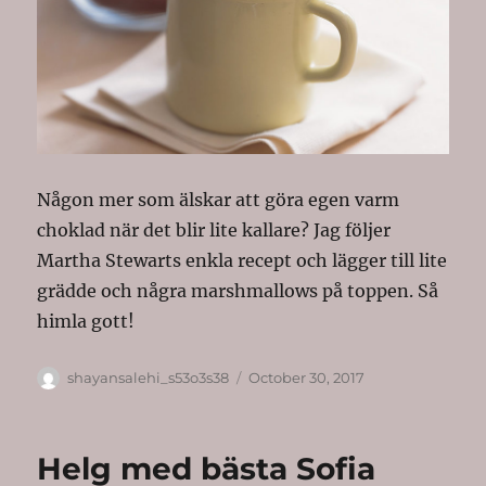
Någon mer som älskar att göra egen varm
choklad när det blir lite kallare? Jag följer
Martha Stewarts enkla recept och lägger till lite
grädde och några marshmallows på toppen. Så
himla gott!
Author
Posted
shayansalehi_s53o3s38
October 30, 2017
on
Helg med bästa Sofia