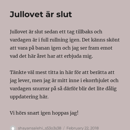
Jullovet är slut
Jullovet är slut sedan ett tag tillbaks och
vardagen är i full rullning igen. Det känns skönt
att vara på banan igen och jag ser fram emot
vad det här året har att erbjuda mig.
Tänkte väl mest titta in här för att berätta att
jag lever, men jag är mitt inne i ekorrhjulet och
vardagen snurrar på så därför blir det lite dålig
uppdatering här.
Vi hörs snart igen hoppas jag!
Author
Posted
shayansalehi_s53o3s38
February 22, 2018