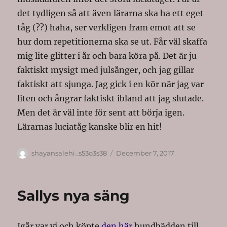
det tydligen så att även lärarna ska ha ett eget
tåg (??) haha, ser verkligen fram emot att se
hur dom repetitionerna ska se ut. Får väl skaffa
mig lite glitter i år och bara köra på. Det är ju
faktiskt mysigt med julsånger, och jag gillar
faktiskt att sjunga. Jag gick i en kör när jag var
liten och ångrar faktiskt ibland att jag slutade.
Men det är väl inte för sent att börja igen.
Lärarnas luciatåg kanske blir en hit!
Author
Posted
shayansalehi_s53o3s38
December 7, 2017
on
Sallys nya säng
Igår var vi och köpte
den här
hundbädden till