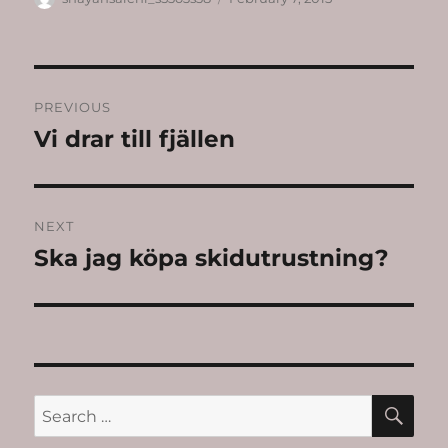
on
Post
PREVIOUS
navigation
Vi drar till fjällen
Previous
post:
NEXT
Ska jag köpa skidutrustning?
Next
post:
SE
Search
for: