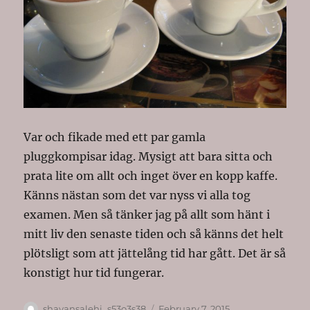
Var och fikade med ett par gamla
pluggkompisar idag. Mysigt att bara sitta och
prata lite om allt och inget över en kopp kaffe.
Känns nästan som det var nyss vi alla tog
examen. Men så tänker jag på allt som hänt i
mitt liv den senaste tiden och så känns det helt
plötsligt som att jättelång tid har gått. Det är så
konstigt hur tid fungerar.
Author
Posted
shayansalehi_s53o3s38
February 7, 2015