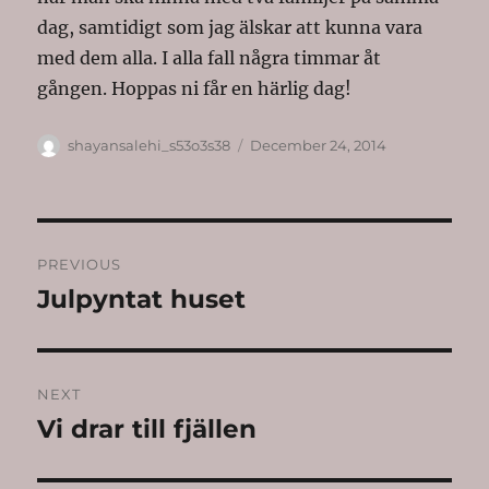
dag, samtidigt som jag älskar att kunna vara
med dem alla. I alla fall några timmar åt
gången. Hoppas ni får en härlig dag!
Author
Posted
shayansalehi_s53o3s38
December 24, 2014
on
Post
PREVIOUS
navigation
Julpyntat huset
Previous
post:
NEXT
Vi drar till fjällen
Next
post: