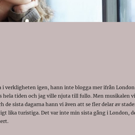
ka i verkligheten igen, hann inte blogga mer ifrån London
ös hela tiden och jag ville njuta till fullo. Men musikalen v
ch de sista dagarna hann vi även att se fler delar av stad
igt lika turistiga. Det var inte min sista gång i London, d
ert.