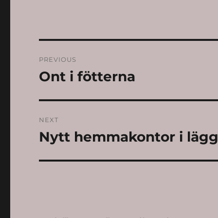
Post
PREVIOUS
navigation
Ont i fötterna
Previous
post:
NEXT
Nytt hemmakontor i läg
Next
post: