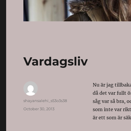
Vardagsliv
Nu är jag tillba
då det var fullt 
Author
shayansalehi_s53o3s38
såg var så bra, o
Posted
October 30, 2013
som inte var rikt
on
är ett som är säk