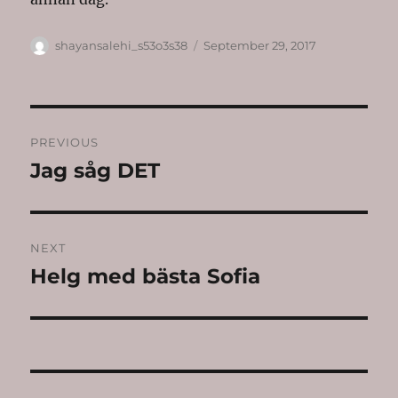
Author
Posted
shayansalehi_s53o3s38
September 29, 2017
on
Post
PREVIOUS
navigation
Jag såg DET
Previous
post:
NEXT
Helg med bästa Sofia
Next
post: