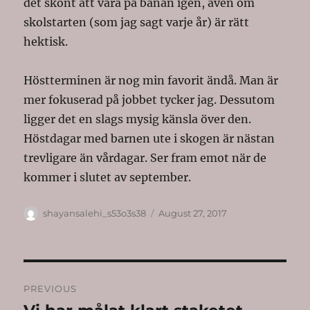
det skönt att vara på banan igen, även om
skolstarten (som jag sagt varje år) är rätt
hektisk.
Höstterminen är nog min favorit ändå. Man är
mer fokuserad på jobbet tycker jag. Dessutom
ligger det en slags mysig känsla över den.
Höstdagar med barnen ute i skogen är nästan
trevligare än vårdagar. Ser fram emot när de
kommer i slutet av september.
Author
Posted
shayansalehi_s53o3s38
August 27, 2017
on
Post
PREVIOUS
navigation
Previous