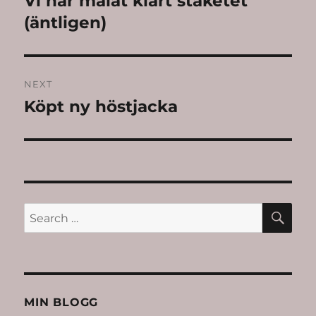
Vi har målat klart staketet
post:
(äntligen)
NEXT
Köpt ny höstjacka
Next
post:
SE
Search
for:
MIN BLOGG