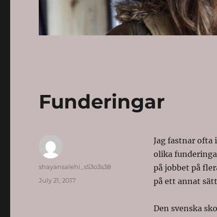
Funderingar
Jag fastnar ofta
olika funderinga
Author
shayansalehi_s53o3s38
på jobbet på fle
Posted
July 21, 2017
på ett annat sätt
on
Den svenska skol