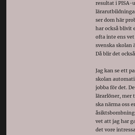
resultat i PISA-
lärarutbildninga
ser dom här pro
har också blivit
ofta inte ens ve
svenska skolan ä
Då blir det också
Jag kan se ett p
skolan automatis
jobba för det. D
lärarlöner, mer 
ska närma oss en 
åsiktsbombninge
vet att jag har 
det vore intressa