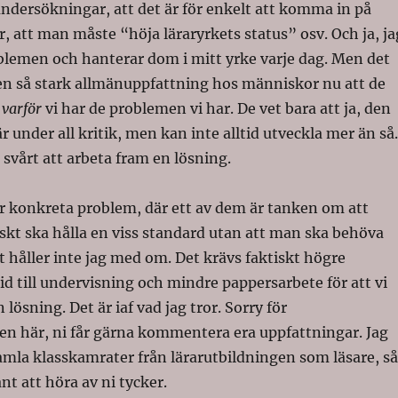
undersökningar, att det är för enkelt att komma in på
r, att man måste “höja läraryrkets status” osv. Och ja, ja
blemen och hanterar dom i mitt yrke varje dag. Men det
 en så stark allmänuppfattning hos människor nu att de
t
varför
vi har de problemen vi har. De vet bara att ja, den
r under all kritik, men kan inte alltid utveckla mer än så.
 svårt att arbeta fram en lösning.
ar konkreta problem, där ett av dem är tanken om att
kt ska hålla en viss standard utan att man ska behöva
et håller inte jag med om. Det krävs faktiskt högre
tid till undervisning och mindre pappersarbete för att vi
lösning. Det är iaf vad jag tror. Sorry för
n här, ni får gärna kommentera era uppfattningar. Jag
gamla klasskamrater från lärarutbildningen som läsare, så
nt att höra av ni tycker.