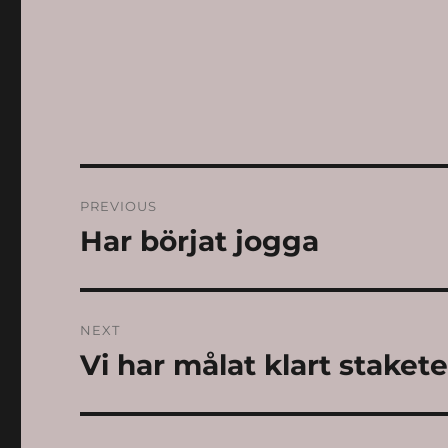
Post
PREVIOUS
navigation
Har börjat jogga
Previous
post:
NEXT
Vi har målat klart stakete
Next
post: