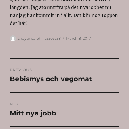
längden. Jag stormtrivs på det nya jobbet nu
när jag har kommit in i allt. Det blir nog toppen
det här!
Author
Posted
shayansalehi_s53o3s38
March 8, 2017
on
Post
PREVIOUS
navigation
Bebismys och vegomat
Previous
post:
NEXT
Mitt nya jobb
Next
post: