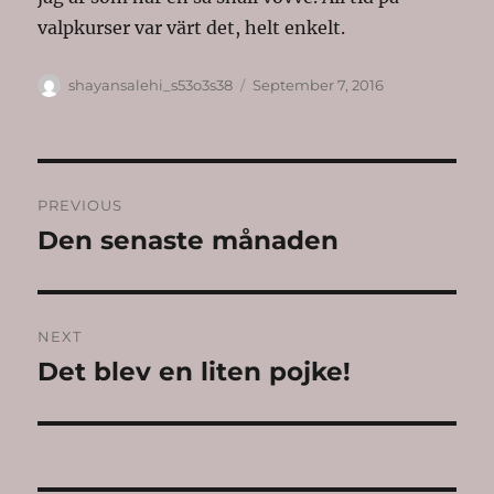
valpkurser var värt det, helt enkelt.
Author
Posted
shayansalehi_s53o3s38
September 7, 2016
on
Post
PREVIOUS
navigation
Den senaste månaden
Previous
post:
NEXT
Det blev en liten pojke!
Next
post: