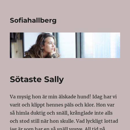
Sofiahallberg
Sötaste Sally
Va mysig hon är min älskade hund! Idag har vi
varit och klippt hennes päls och klor. Hon var
så himla duktig och snäll, krånglade inte alls
och stod still när hon skulle. Vad lyckligt lottad
jag är som har en så snäll vovve. All tid på