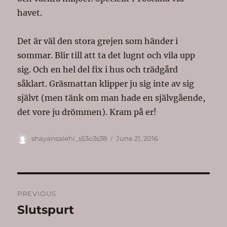
havet.
Det är väl den stora grejen som händer i
sommar. Blir till att ta det lugnt och vila upp
sig. Och en hel del fix i hus och trädgård
såklart. Gräsmattan klipper ju sig inte av sig
självt (men tänk om man hade en självgående,
det vore ju drömmen). Kram på er!
Author
Posted
shayansalehi_s53o3s38
June 21, 2016
on
Post
PREVIOUS
navigation
Slutspurt
Previous
post: