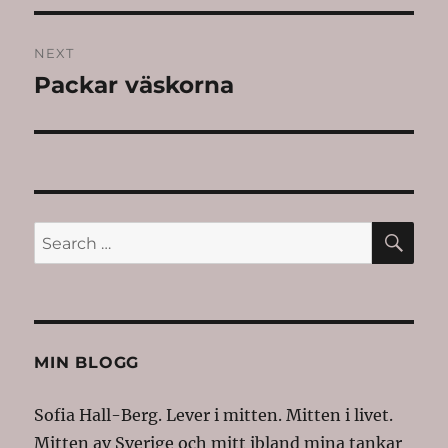
NEXT
Packar väskorna
Next
post:
SE
Search
for:
MIN BLOGG
Sofia Hall-Berg. Lever i mitten. Mitten i livet.
Mitten av Sverige och mitt ibland mina tankar