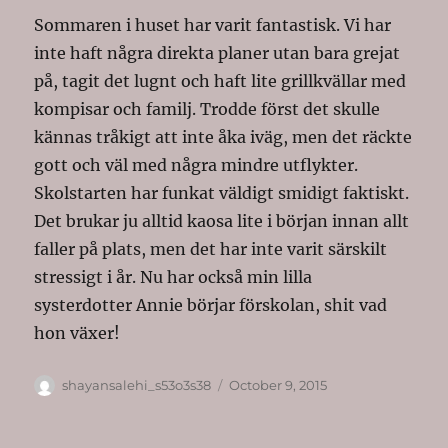
Sommaren i huset har varit fantastisk. Vi har
inte haft några direkta planer utan bara grejat
på, tagit det lugnt och haft lite grillkvällar med
kompisar och familj. Trodde först det skulle
kännas tråkigt att inte åka iväg, men det räckte
gott och väl med några mindre utflykter.
Skolstarten har funkat väldigt smidigt faktiskt.
Det brukar ju alltid kaosa lite i början innan allt
faller på plats, men det har inte varit särskilt
stressigt i år. Nu har också min lilla
systerdotter Annie börjar förskolan, shit vad
hon växer!
Author
Posted
shayansalehi_s53o3s38
October 9, 2015
on