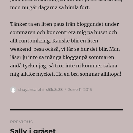
men nu går dagarna så himla fort.
Tänker ta en liten paus från bloggandet under
sommaren och koncentrera mig på huset och
allt runtomkring. Kanske blir en liten
weekend-resa också, vi får se hur det blir. Man
läser ju inte så många bloggar på sommaren
ändå tycker jag, så tror inte ni kommer sakna
mig alltför mycket. Ha en bra sommar allihopa!
Author
Posted
shayansalehi_s53o3s38
June 11, 2015
on
Post
PREVIOUS
navigation
Sally i gräset
Previous