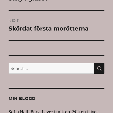
post:
NEXT
Skördat första morötterna
Next
post:
SE
Search
for:
MIN BLOGG
Sofia Hall-Berg. Lever i mitten. Mitten i livet.