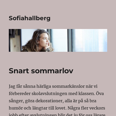
Sofiahallberg
Snart sommarlov
Jag får sånna härliga sommarkänslor när vi
förbereder skolavslutningen med klassen. Öva
sånger, göra dekorationer, alla är på så bra
humör och längtar till lovet. Några fler veckors
jobb efter avslutningen blir det ju för oss lärare,