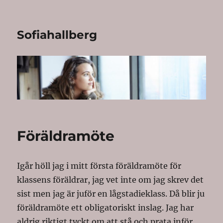
Sofiahallberg
Föräldramöte
Igår höll jag i mitt första föräldramöte för
klassens föräldrar, jag vet inte om jag skrev det
sist men jag är juför en lågstadieklass. Då blir ju
föräldramöte ett obligatoriskt inslag. Jag har
aldrig riktigt tyckt om att stå och prata inför