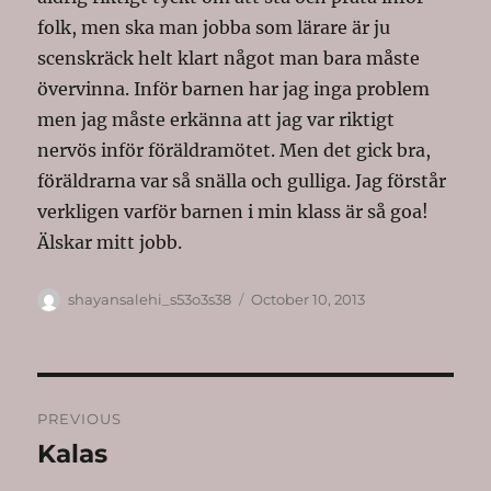
folk, men ska man jobba som lärare är ju
scenskräck helt klart något man bara måste
övervinna. Inför barnen har jag inga problem
men jag måste erkänna att jag var riktigt
nervös inför föräldramötet. Men det gick bra,
föräldrarna var så snälla och gulliga. Jag förstår
verkligen varför barnen i min klass är så goa!
Älskar mitt jobb.
Author
Posted
shayansalehi_s53o3s38
October 10, 2013
on
Post
PREVIOUS
navigation
Kalas
Previous
post: