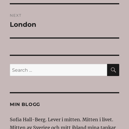
NEXT
London
Next
post:
SE
Search
for:
MIN BLOGG
Sofia Hall-Berg. Lever i mitten. Mitten i livet.
Mitten av Sverige och mitt ibland mina tankar