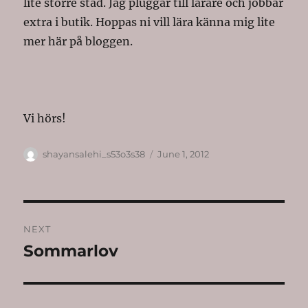
lite större stad. Jag pluggar till lärare och jobbar
extra i butik. Hoppas ni vill lära känna mig lite
mer här på bloggen.
Vi hörs!
Author
Posted
shayansalehi_s53o3s38
June 1, 2012
on
Post
NEXT
navigation
Sommarlov
Next
post: